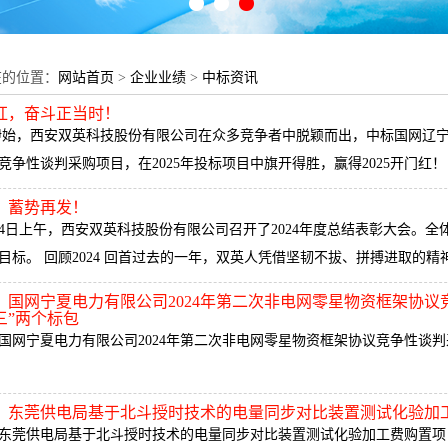
在的位置：
网站首页
>
企业业绩
>
中标资讯
红，奋斗正当时！
西安双英科技股份有限公司在众多竞争者中脱颖而出，中标国网辽宁电
争性谈判采购项目，在2025年投标项目中旗开得胜，赢得2025开门红！ &
，蓄势再发！
1月24日上午，西安双英科技股份有限公司召开了2024年度总结表彰大会
目标。 回顾2024 回首过去的一年，双英人凭借坚韧不拔、拼搏进取的精
：国网宁夏电力有限公司2024年第二次非电网零星物资框架协议
三”两个标包
国网宁夏电力有限公司2024年第二次非电网零星物资框架协议竞争性谈判
：东莞供电局基于北斗授时技术的电量同步对比装置测试化验加
东莞供电局基于北斗授时技术的电量同步对比装置测试化验加工费购置项