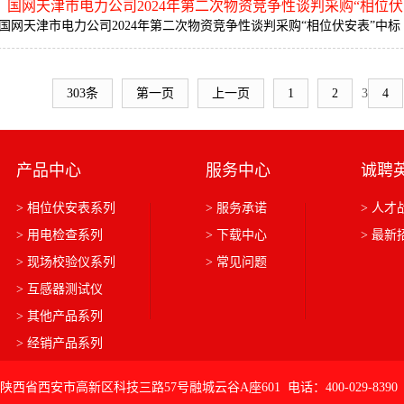
：国网天津市电力公司2024年第二次物资竞争性谈判采购“相位伏
国网天津市电力公司2024年第二次物资竞争性谈判采购“相位伏安表”中标
303条
第一页
上一页
1
2
3
4
产品中心
服务中心
诚聘
> 相位伏安表系列
> 服务承诺
> 人才
> 用电检查系列
> 下载中心
> 最新
> 现场校验仪系列
> 常见问题
> 互感器测试仪
> 其他产品系列
> 经销产品系列
陕西省西安市高新区科技三路57号融城云谷A座601 电话：
400-029-839