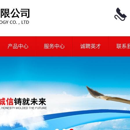
产品中心
服务中心
诚聘英才
联系