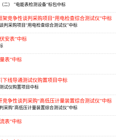
（二） ”电能表检测设备“标包中标
框架竞争性谈判采购项目“用电检查综合测试仪”中标
谈判采购项目“用电检查综合测试仪”中标
伏安表”中标
标
量表”中标
引下线导通测试仪购置项目中标
测试仪购置项目中标
竞争性谈判采购“高低压计量装置综合测试仪”中标
判采购“高低压计量装置综合测试仪”中标
流表”中标