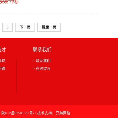
安表”中标
5
下一页
最后一页
英才
联系我们
战略
> 联系我们
招聘
> 在线留言
0
陕ICP备07501337号-1
技术支持：
兄弟网络