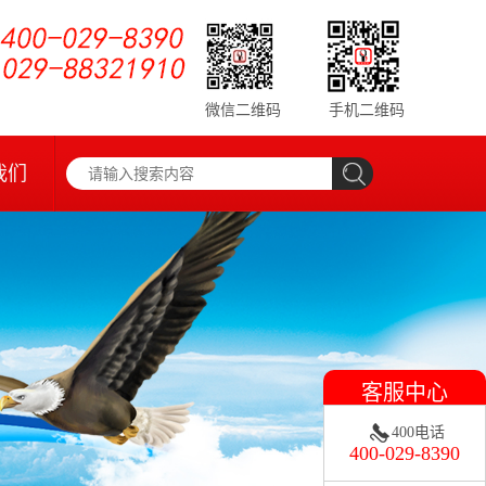
微信二维码
手机二维码
我们
客服中心
400电话
400-029-8390